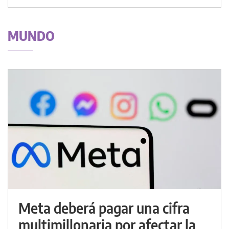
MUNDO
Meta deberá pagar una cifra
multimillonaria por afectar la