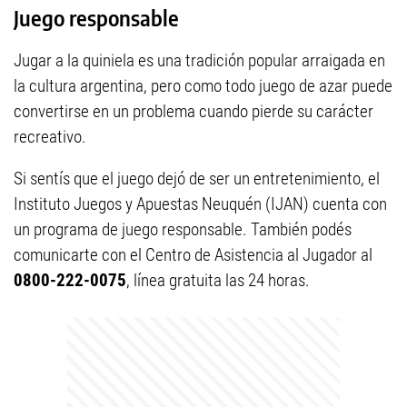
Juego responsable
Jugar a la quiniela es una tradición popular arraigada en
la cultura argentina, pero como todo juego de azar puede
convertirse en un problema cuando pierde su carácter
recreativo.
Si sentís que el juego dejó de ser un entretenimiento, el
Instituto Juegos y Apuestas Neuquén (IJAN) cuenta con
un programa de juego responsable. También podés
comunicarte con el Centro de Asistencia al Jugador al
0800-222-0075
, línea gratuita las 24 horas.