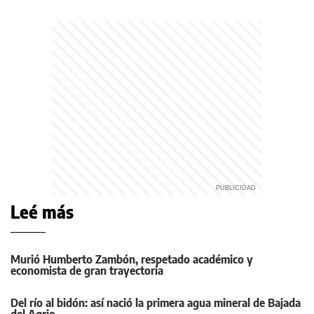
Leé más
Murió Humberto Zambón, respetado académico y
economista de gran trayectoria
Del río al bidón: así nació la primera agua mineral de Bajada
del Agrio