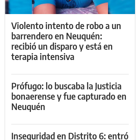
Violento intento de robo a un
barrendero en Neuquén:
recibió un disparo y está en
terapia intensiva
Prófugo: lo buscaba la Justicia
bonaerense y fue capturado en
Neuquén
Inseguridad en Distrito 6: entró