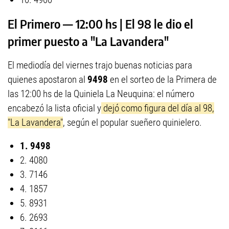
El Primero — 12:00 hs | El 98 le dio el
primer puesto a "La Lavandera"
El mediodía del viernes trajo buenas noticias para
quienes apostaron al
9498
en el sorteo de la Primera de
las 12:00 hs de la Quiniela La Neuquina: el número
encabezó la lista oficial y
dejó como figura del día al 98,
"La Lavandera"
, según el popular sueñero quinielero.
1. 9498
2. 4080
3. 7146
4. 1857
5. 8931
6. 2693