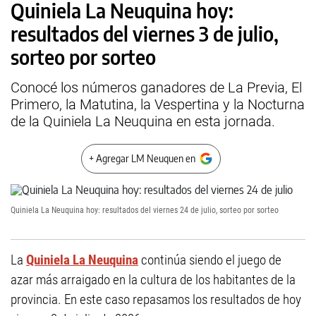
Quiniela La Neuquina hoy:
resultados del viernes 3 de julio,
sorteo por sorteo
Conocé los números ganadores de La Previa, El
Primero, la Matutina, la Vespertina y la Nocturna
de la Quiniela La Neuquina en esta jornada.
+ Agregar LM Neuquen en
Quiniela La Neuquina hoy: resultados del viernes 24 de julio, sorteo por sorteo
La
Quiniela La Neuquina
continúa siendo el juego de
azar más arraigado en la cultura de los habitantes de la
provincia. En este caso repasamos los resultados de hoy