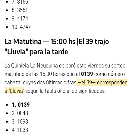
7. 8166
8. 3551
9. 4174
10. 4747
La Matutina — 15:00 hs |El 39 trajo
"Lluvia" para la tarde
La Quiniela La Neuquina celebró este viernes su sorteo
matutino de las 15:00 horas con el
0139
como número
cabeza, cuyas dos últimas cifras
—el 39— corresponden
a "Lluvia"
según la tabla oficial de significados.
1. 0139
2. 0848
3. 1093
4. 1038