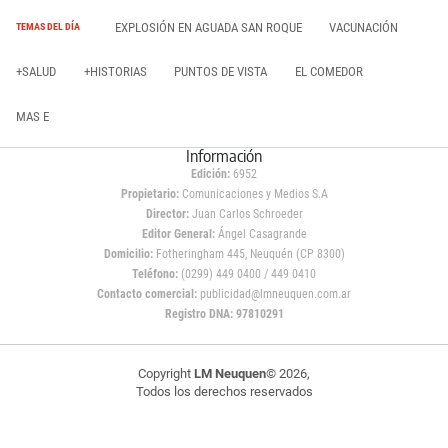
EXPLOSIÓN EN AGUADA SAN ROQUE
VACUNACIÓN
TEMAS DEL DÍA
+SALUD
+HISTORIAS
PUNTOS DE VISTA
EL COMEDOR
MAS E
Información
Edición:
6952
Propietario:
Comunicaciones y Medios S.A
Director:
Juan Carlos Schroeder
Editor General:
Ángel Casagrande
Domicilio:
Fotheringham 445, Neuquén (CP 8300)
Teléfono:
(0299) 449 0400 / 449 0410
Contacto comercial:
publicidad@lmneuquen.com.ar
Registro DNA: 97810291
Copyright
LM Neuquen
© 2026,
Todos los derechos reservados