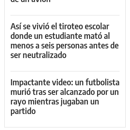
Así se vivió el tiroteo escolar
donde un estudiante mató al
menos a seis personas antes de
ser neutralizado
Impactante video: un futbolista
murió tras ser alcanzado por un
rayo mientras jugaban un
partido