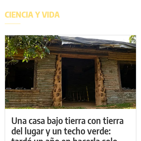
CIENCIA Y VIDA
Una casa bajo tierra con tierra
del lugar y un techo verde: