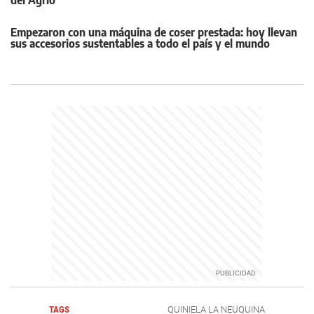
Empezaron con una máquina de coser prestada: hoy llevan
sus accesorios sustentables a todo el país y el mundo
TAGS
QUINIELA LA NEUQUINA