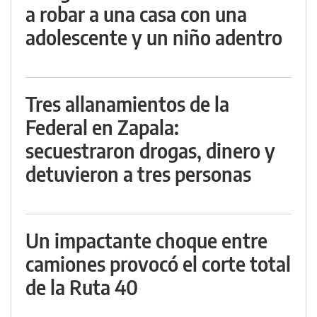
a robar a una casa con una
adolescente y un niño adentro
Tres allanamientos de la
Federal en Zapala:
secuestraron drogas, dinero y
detuvieron a tres personas
Un impactante choque entre
camiones provocó el corte total
de la Ruta 40