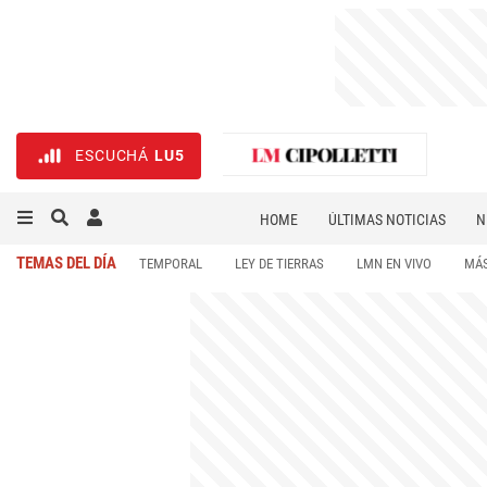
ESCUCHÁ
LU5
HOME
ÚLTIMAS NOTICIAS
N
NECROLÓGICAS
DEPORTES
TEMAS DEL DÍA
TEMPORAL
LEY DE TIERRAS
LMN EN VIVO
MÁS