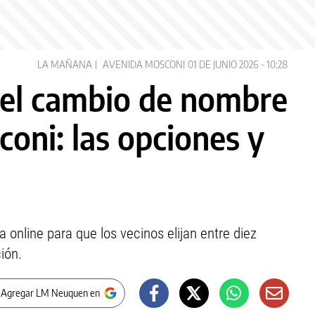
LA MAÑANA
AVENIDA MOSCONI
01 DE JUNIO 2026 - 10:28
 el cambio de nombre
oni: las opciones y
 online para que los vecinos elijan entre diez
ión.
 Agregar LM Neuquen en