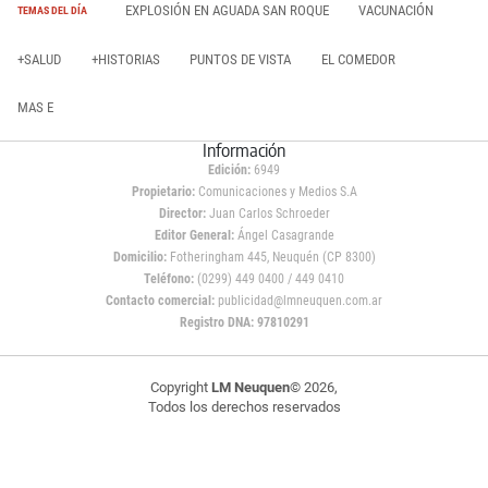
EXPLOSIÓN EN AGUADA SAN ROQUE
VACUNACIÓN
TEMAS DEL DÍA
+SALUD
+HISTORIAS
PUNTOS DE VISTA
EL COMEDOR
MAS E
Información
Edición:
6949
Propietario:
Comunicaciones y Medios S.A
Director:
Juan Carlos Schroeder
Editor General:
Ángel Casagrande
Domicilio:
Fotheringham 445, Neuquén (CP 8300)
Teléfono:
(0299) 449 0400 / 449 0410
Contacto comercial:
publicidad@lmneuquen.com.ar
Registro DNA: 97810291
Copyright
LM Neuquen
© 2026,
Todos los derechos reservados