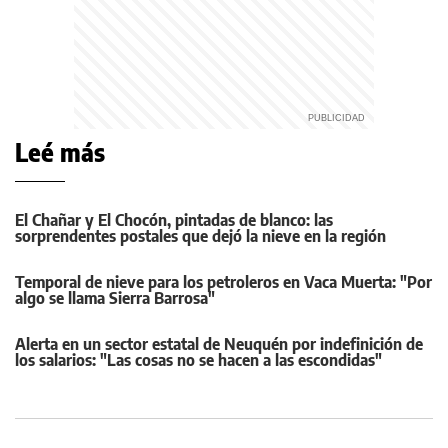
Leé más
El Chañar y El Chocón, pintadas de blanco: las
sorprendentes postales que dejó la nieve en la región
Temporal de nieve para los petroleros en Vaca Muerta: "Por
algo se llama Sierra Barrosa"
Alerta en un sector estatal de Neuquén por indefinición de
los salarios: "Las cosas no se hacen a las escondidas"