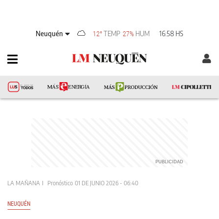
Neuquén
TEMP
HUM
16:58 HS
12°
27%
LA MAÑANA
Pronóstico
01 DE JUNIO 2026 - 06:40
NEUQUÉN