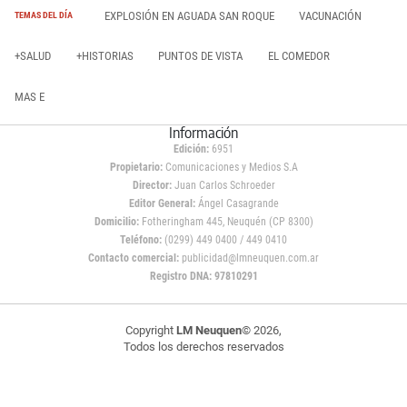
EXPLOSIÓN EN AGUADA SAN ROQUE
VACUNACIÓN
TEMAS DEL DÍA
+SALUD
+HISTORIAS
PUNTOS DE VISTA
EL COMEDOR
MAS E
Información
Edición:
6951
Propietario:
Comunicaciones y Medios S.A
Director:
Juan Carlos Schroeder
Editor General:
Ángel Casagrande
Domicilio:
Fotheringham 445, Neuquén (CP 8300)
Teléfono:
(0299) 449 0400 / 449 0410
Contacto comercial:
publicidad@lmneuquen.com.ar
Registro DNA: 97810291
Copyright
LM Neuquen
© 2026,
Todos los derechos reservados