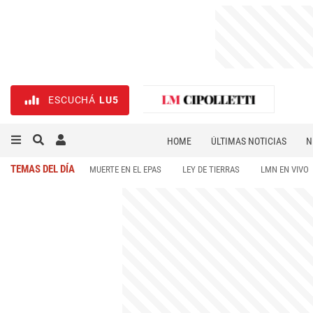
ESCUCHÁ
LU5
HOME
ÚLTIMAS NOTICIAS
N
NECROLÓGICAS
DEPORTES
TEMAS DEL DÍA
MUERTE EN EL EPAS
LEY DE TIERRAS
LMN EN VIVO