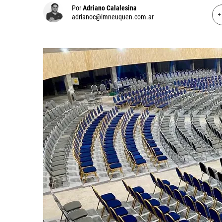
Por
Adriano Calalesina
+
adrianoc@lmneuquen.com.ar