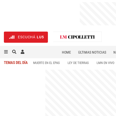
ESCUCHÁ
LU5
HOME
ÚLTIMAS NOTICIAS
N
NECROLÓGICAS
DEPORTES
TEMAS DEL DÍA
MUERTE EN EL EPAS
LEY DE TIERRAS
LMN EN VIVO