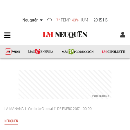
Neuquén
TEMP
HUM
20:15 HS
7°
43%
LA MAÑANA
Conflicto Gremial
11 DE ENERO 2017 - 00:00
NEUQUÉN