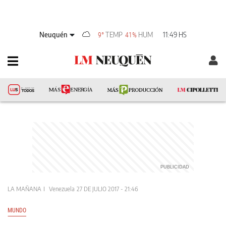
Neuquén
TEMP
HUM
11:49 HS
9°
41%
LA MAÑANA
Venezuela
27 DE JULIO 2017 - 21:46
MUNDO