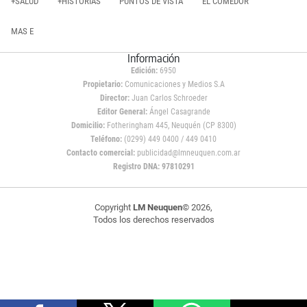
+SALUD
+HISTORIAS
PUNTOS DE VISTA
EL COMEDOR
MAS E
Información
Edición:
6950
Propietario:
Comunicaciones y Medios S.A
Director:
Juan Carlos Schroeder
Editor General:
Ángel Casagrande
Domicilio:
Fotheringham 445, Neuquén (CP 8300)
Teléfono:
(0299) 449 0400 / 449 0410
Contacto comercial:
publicidad@lmneuquen.com.ar
Registro DNA: 97810291
Copyright
LM Neuquen
© 2026,
Todos los derechos reservados