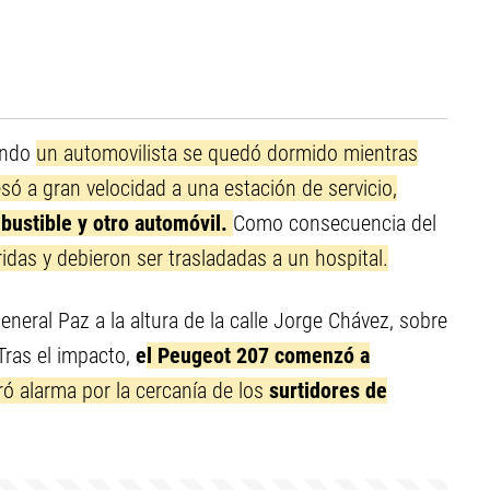
ando
un automovilista se quedó dormido mientras
esó a gran velocidad a una estación de servicio,
bustible y otro automóvil.
Como consecuencia del
idas y debieron ser trasladadas a un hospital.
eneral Paz a la altura de la calle Jorge Chávez, sobre
 Tras el impacto,
e
l Peugeot 207 comenzó a
ró alarma por la cercanía de los
surtidores de