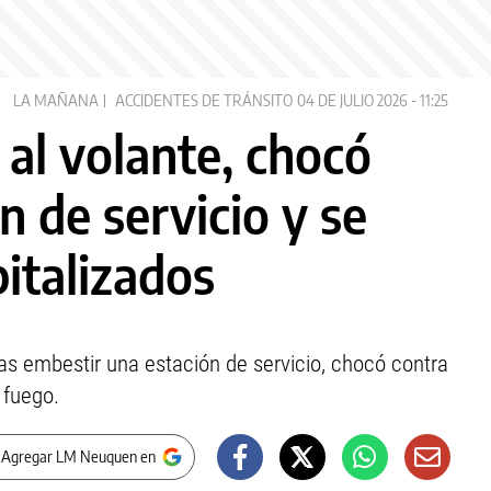
LA MAÑANA
ACCIDENTES DE TRÁNSITO
04 DE JULIO 2026 - 11:25
al volante, chocó
n de servicio y se
pitalizados
ras embestir una estación de servicio, chocó contra
 fuego.
 Agregar LM Neuquen en