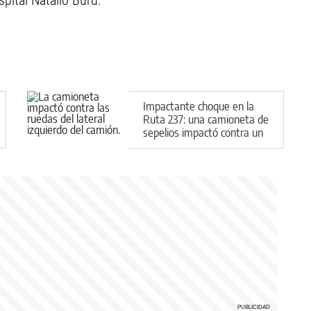
spital Natalio Burd.
Impactante choque en la
Ruta 237: una camioneta de
sepelios impactó contra un
camión con gas propano