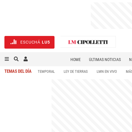
ESCUCHÁ
LU5
HOME
ÚLTIMAS NOTICIAS
N
NECROLÓGICAS
DEPORTES
TEMAS DEL DÍA
TEMPORAL
LEY DE TIERRAS
LMN EN VIVO
MÁS