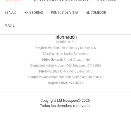
+SALUD
+HISTORIAS
PUNTOS DE VISTA
EL COMEDOR
MAS E
Información
Edición:
6952
Propietario:
Comunicaciones y Medios S.A
Director:
Juan Carlos Schroeder
Editor General:
Ángel Casagrande
Domicilio:
Fotheringham 445, Neuquén (CP 8300)
Teléfono:
(0299) 449 0400 / 449 0410
Contacto comercial:
publicidad@lmneuquen.com.ar
Registro DNA: 97810291
Copyright
LM Neuquen
© 2026,
Todos los derechos reservados