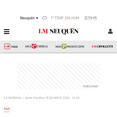
Neuquén
TEMP
HUM
22:59 HS
7°
55%
LA MAÑANA
Brote Psicótico
16 DE MAYO 2026 - 14:40
PAÍS