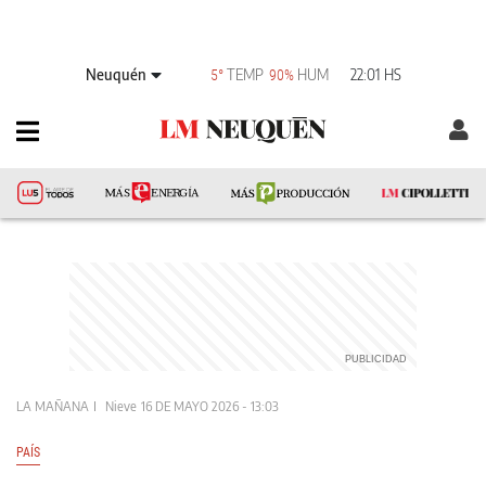
Neuquén
TEMP
HUM
22:01 HS
5°
90%
LA MAÑANA
Nieve
16 DE MAYO 2026 - 13:03
PAÍS