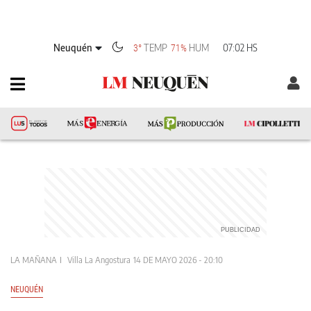
Neuquén
TEMP
HUM
07:02 HS
3°
71%
LA MAÑANA
Villa La Angostura
14 DE MAYO 2026 - 20:10
NEUQUÉN