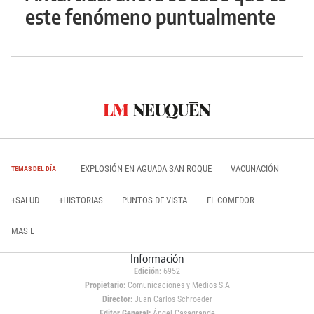
este fenómeno puntualmente
EXPLOSIÓN EN AGUADA SAN ROQUE
VACUNACIÓN
TEMAS DEL DÍA
+SALUD
+HISTORIAS
PUNTOS DE VISTA
EL COMEDOR
MAS E
Información
Edición:
6952
Propietario:
Comunicaciones y Medios S.A
Director:
Juan Carlos Schroeder
Editor General:
Ángel Casagrande