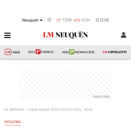
Neuquén
TEMP
HUM
15:13 HS
10°
46%
LA MAÑANA
Puerto Madryn
19 DE AGOSTO 2025 - 18:40
PATAGONIA