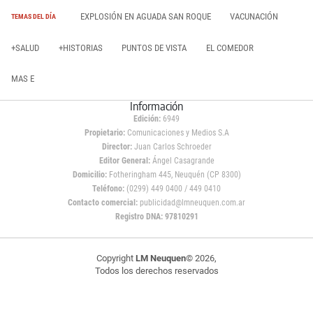
EXPLOSIÓN EN AGUADA SAN ROQUE
VACUNACIÓN
TEMAS DEL DÍA
+SALUD
+HISTORIAS
PUNTOS DE VISTA
EL COMEDOR
MAS E
Información
Edición:
6949
Propietario:
Comunicaciones y Medios S.A
Director:
Juan Carlos Schroeder
Editor General:
Ángel Casagrande
Domicilio:
Fotheringham 445, Neuquén (CP 8300)
Teléfono:
(0299) 449 0400 / 449 0410
Contacto comercial:
publicidad@lmneuquen.com.ar
Registro DNA: 97810291
Copyright
LM Neuquen
© 2026,
Todos los derechos reservados