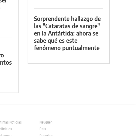
o
Sorprendente hallazgo de
las "Cataratas de sangre"
en la Antártida: ahora se
sabe qué es este
fenómeno puntualmente
ro
entos
ltimas Noticias
Neuquén
oliciales
País
atagonia
Deportes