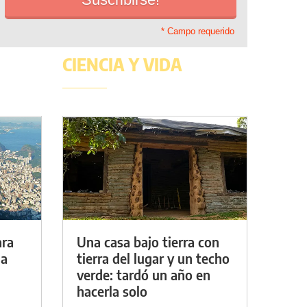
* Campo requerido
CIENCIA Y VIDA
ara
Una casa bajo tierra con
da
tierra del lugar y un techo
verde: tardó un año en
hacerla solo