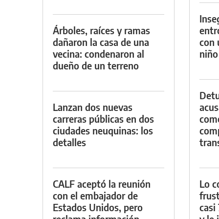
Inse
Árboles, raíces y ramas
entr
dañaron la casa de una
con 
vecina: condenaron al
niño
dueño de un terreno
Detu
Lanzan dos nuevas
acus
carreras públicas en dos
come
ciudades neuquinas: los
com
detalles
tran
CALF aceptó la reunión
Lo c
con el embajador de
frus
Estados Unidos, pero
casi
reclama información
y le