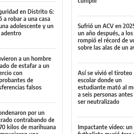
cumplir
guridad en Distrito 6:
ó a robar a una casa
una adolescente y un
Sufrió un ACV en 202
 adentro
un año después, a los
rompió el récord de v
sobre las alas de un a
vieron a un hombre
ado de estafar a un
rcio con
Así se vivió el tiroteo
probantes de
escolar donde un
sferencias falsos
estudiante mató al 
a seis personas antes
ser neutralizado
ondenaron por un
trado contrabando de
 70 kilos de marihuana
Impactante video: un
 impusieron una
futbolista murió tras 