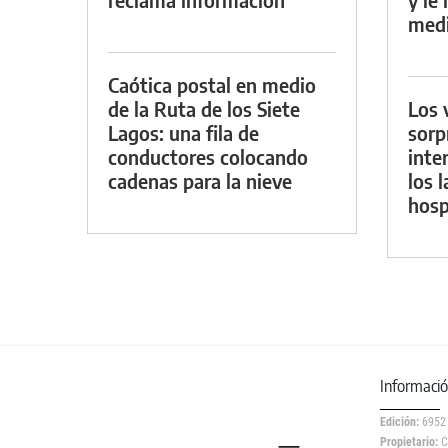
medi
Caótica postal en medio
de la Ruta de los Siete
Los 
Lagos: una fila de
sorp
conductores colocando
inte
cadenas para la nieve
los 
hosp
Informaci
Edición:
6952
Propietario:
C