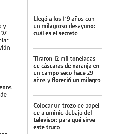
Llegó a los 119 años con
5 y
un milagroso desayuno:
 97,
cuál es el secreto
olar
vión
Tiraron 12 mil toneladas
de cáscaras de naranja en
un campo seco hace 29
años y floreció un milagro
menos
 de
Colocar un trozo de papel
de aluminio debajo del
televisor: para qué sirve
este truco
ser