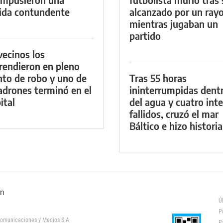
da contundente
alcanzado por un ray
mientras jugaban un
partido
vecinos los
rendieron en pleno
nto de robo y uno de
Tras 55 horas
ladrones terminó en el
ininterrumpidas dent
ital
del agua y cuatro int
fallidos, cruzó el mar
Báltico e hizo historia
ón
Ú
P
omunicaciones y Medios S.A
P