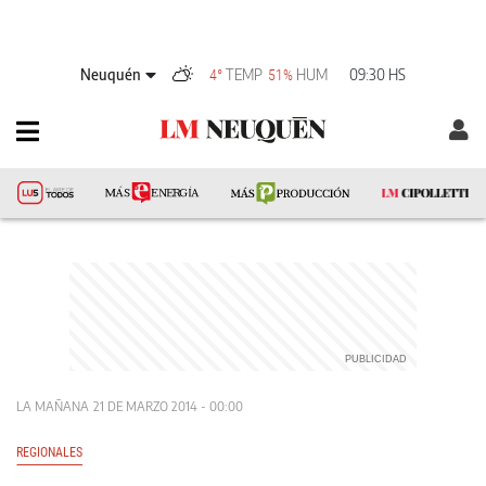
Neuquén
TEMP
HUM
09:30 HS
4°
51%
LA MAÑANA
21 DE MARZO 2014 - 00:00
REGIONALES