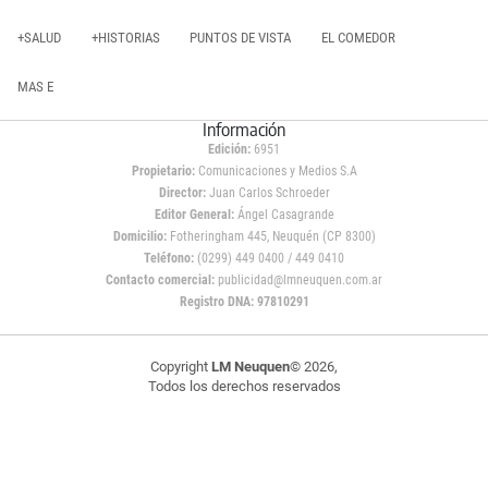
+SALUD
+HISTORIAS
PUNTOS DE VISTA
EL COMEDOR
MAS E
Información
Edición:
6951
Propietario:
Comunicaciones y Medios S.A
Director:
Juan Carlos Schroeder
Editor General:
Ángel Casagrande
Domicilio:
Fotheringham 445, Neuquén (CP 8300)
Teléfono:
(0299) 449 0400 / 449 0410
Contacto comercial:
publicidad@lmneuquen.com.ar
Registro DNA: 97810291
Copyright
LM Neuquen
© 2026,
Todos los derechos reservados