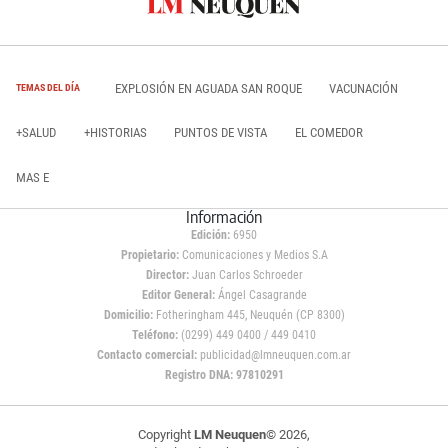
EXPLOSIÓN EN AGUADA SAN ROQUE
VACUNACIÓN
TEMAS DEL DÍA
+SALUD
+HISTORIAS
PUNTOS DE VISTA
EL COMEDOR
MAS E
Información
Edición:
6950
Propietario:
Comunicaciones y Medios S.A
Director:
Juan Carlos Schroeder
Editor General:
Ángel Casagrande
Domicilio:
Fotheringham 445, Neuquén (CP 8300)
Teléfono:
(0299) 449 0400 / 449 0410
Contacto comercial:
publicidad@lmneuquen.com.ar
Registro DNA: 97810291
Copyright
LM Neuquen
© 2026,