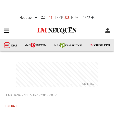
Neuquén
TEMP
HUM
12:12 HS
11°
33%
LA MAÑANA
27 DE MARZO 2014 - 00:00
REGIONALES