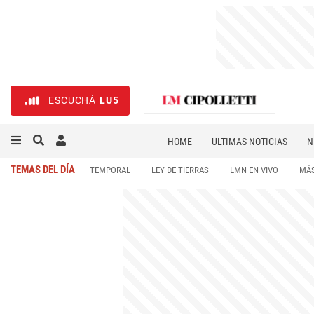
ESCUCHÁ
LU5
HOME
ÚLTIMAS NOTICIAS
N
NECROLÓGICAS
DEPORTES
TEMAS DEL DÍA
TEMPORAL
LEY DE TIERRAS
LMN EN VIVO
MÁS