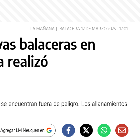
LA MAÑANA
BALACERA
12 DE MARZO 2025 - 17:01
as balaceras en
a realizó
 se encuentran fuera de peligro. Los allanamientos
 Agregar LM Neuquen en