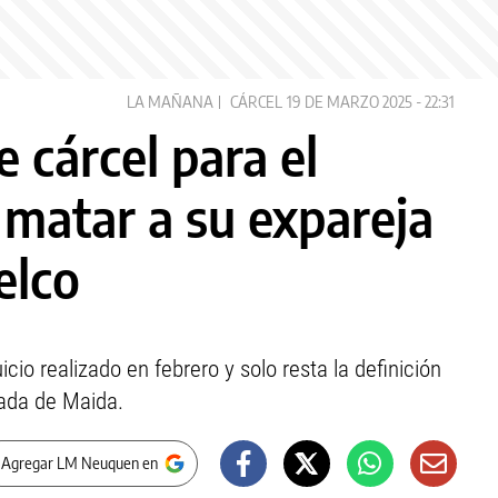
LA MAÑANA
CÁRCEL
19 DE MARZO 2025 - 22:31
e cárcel para el
matar a su expareja
elco
icio realizado en febrero y solo resta la definición
jada de Maida.
 Agregar LM Neuquen en