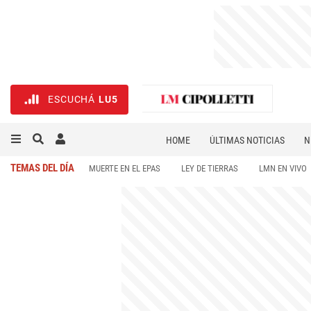
ESCUCHÁ
LU5
HOME
ÚLTIMAS NOTICIAS
N
NECROLÓGICAS
DEPORTES
TEMAS DEL DÍA
MUERTE EN EL EPAS
LEY DE TIERRAS
LMN EN VIVO