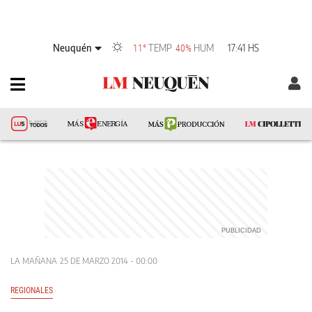
Neuquén
TEMP
HUM
17:41 HS
11°
40%
LA MAÑANA
25 DE MARZO 2014 - 00:00
REGIONALES