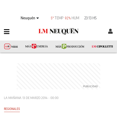
Neuquén
TEMP
HUM
23:13 HS
5°
92%
LA MAÑANA
13 DE MARZO 2014 - 00:00
REGIONALES