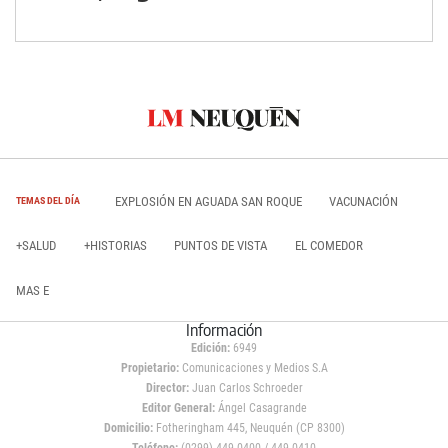
EXPLOSIÓN EN AGUADA SAN ROQUE
VACUNACIÓN
TEMAS DEL DÍA
+SALUD
+HISTORIAS
PUNTOS DE VISTA
EL COMEDOR
MAS E
Información
Edición:
6949
Propietario:
Comunicaciones y Medios S.A
Director:
Juan Carlos Schroeder
Editor General:
Ángel Casagrande
Domicilio:
Fotheringham 445, Neuquén (CP 8300)
Teléfono:
(0299) 449 0400 / 449 0410