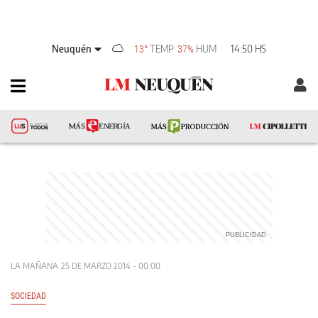
Neuquén
TEMP
HUM
14:50 HS
13°
37%
LA MAÑANA
25 DE MARZO 2014 - 00:00
SOCIEDAD