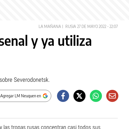
LA MAÑANA
RUSIA
27 DE MAYO 2022 - 22:07
enal y ya utiliza
a sobre Severodonetsk.
 Agregar LM Neuquen en
y las tropas rusas concentran casi todos sus