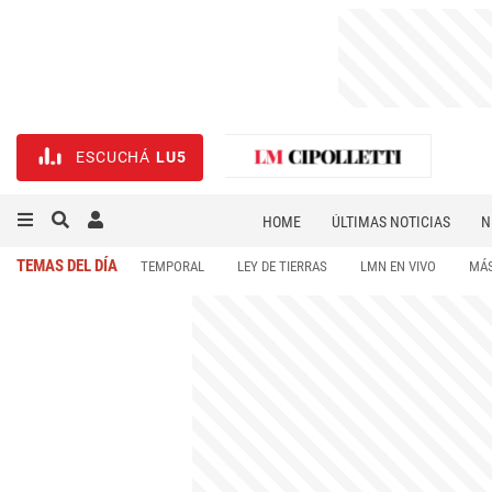
ESCUCHÁ
LU5
HOME
ÚLTIMAS NOTICIAS
N
NECROLÓGICAS
DEPORTES
TEMAS DEL DÍA
TEMPORAL
LEY DE TIERRAS
LMN EN VIVO
MÁS