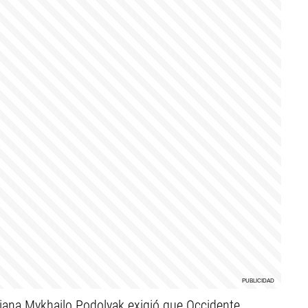
aniana Mykhailo Podolyak exigió que Occidente