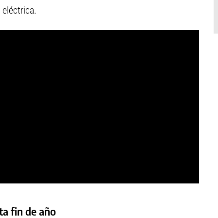
eléctrica.
ta fin de año