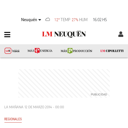
Neuquén
TEMP
HUM
16:02 HS
12°
27%
LA MAÑANA
12 DE MARZO 2014 - 00:00
REGIONALES