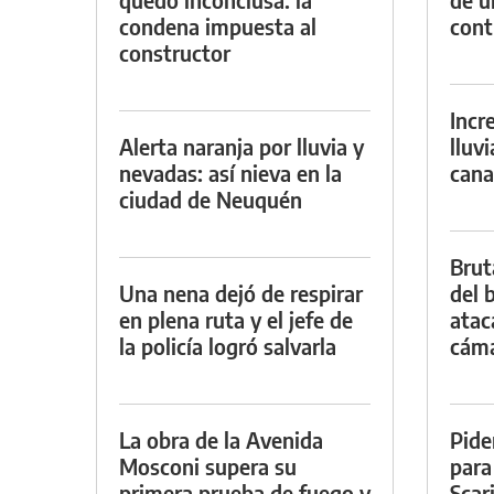
condena impuesta al
con
constructor
Incr
Alerta naranja por lluvia y
lluv
nevadas: así nieva en la
cana
ciudad de Neuquén
Brut
Una nena dejó de respirar
del b
en plena ruta y el jefe de
atac
la policía logró salvarla
cáma
La obra de la Avenida
Pide
Mosconi supera su
para
primera prueba de fuego y
Scar