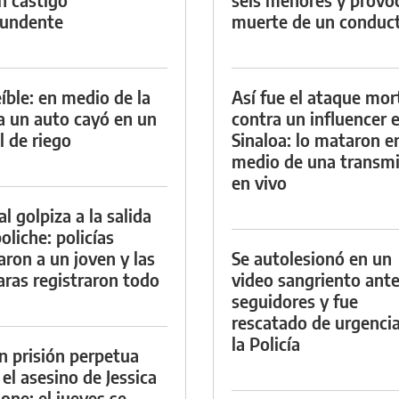
tundente
muerte de un conduc
eíble: en medio de la
Así fue el ataque mor
ia un auto cayó en un
contra un influencer 
l de riego
Sinaloa: lo mataron e
medio de una transmi
en vivo
al golpiza a la salida
oliche: policías
aron a un joven y las
Se autolesionó en un
ras registraron todo
video sangriento ante
seguidores y fue
rescatado de urgenci
la Policía
n prisión perpetua
 el asesino de Jessica
ione: el jueves se