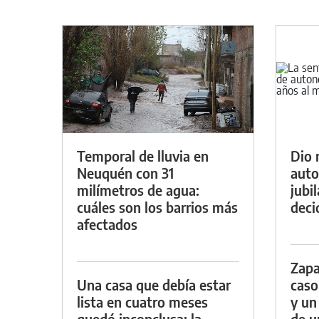
Temporal de lluvia en
Dio 
Neuquén con 31
auto
milímetros de agua:
jubi
cuáles son los barrios más
decid
afectados
Zapa
Una casa que debía estar
caso
lista en cuatro meses
y un
quedó inconclusa: la
de u