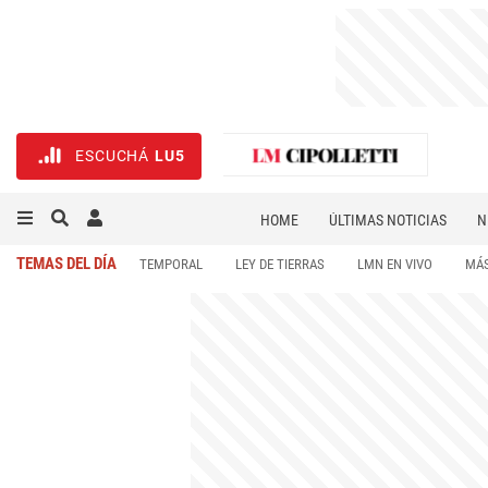
ESCUCHÁ
LU5
HOME
ÚLTIMAS NOTICIAS
N
NECROLÓGICAS
DEPORTES
TEMAS DEL DÍA
TEMPORAL
LEY DE TIERRAS
LMN EN VIVO
MÁS