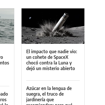
El impacto que nadie vio:
ro
un cohete de SpaceX
entos
chocó contra la Luna y
dejó un misterio abierto
Azúcar en la lengua de
bado
suegra, el truco de
tros
jardinería que
ó la
recomiendan: para qué