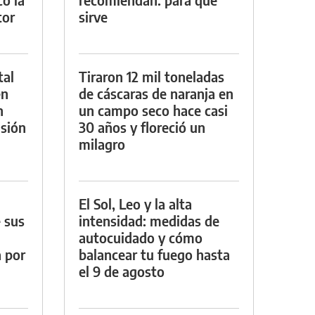
tor
sirve
tal
Tiraron 12 mil toneladas
en
de cáscaras de naranja en
n
un campo seco hace casi
sión
30 años y floreció un
milagro
El Sol, Leo y la alta
 sus
intensidad: medidas de
autocuidado y cómo
a por
balancear tu fuego hasta
el 9 de agosto