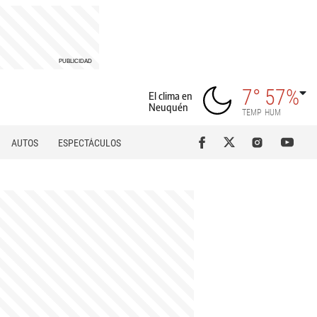
7°
57%
El clima en
Neuquén
TEMP
HUM
AUTOS
ESPECTÁCULOS