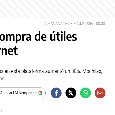
LA MAÑANA
03 DE MARZO 2014 - 00:00
ompra de útiles
rnet
ados en esta plataforma aumentó un 30%. Mochilas,
os.
 Agregar LM Neuquen en