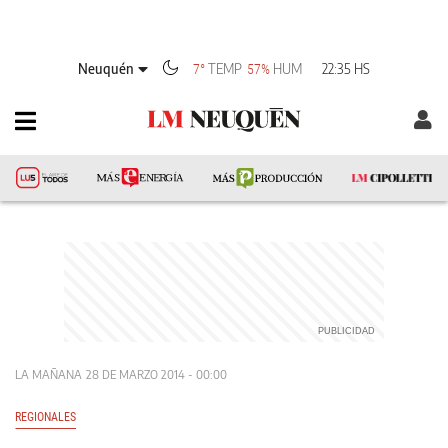
Neuquén
TEMP
HUM
22:35 HS
7°
57%
LA MAÑANA
28 DE MARZO 2014 - 00:00
REGIONALES