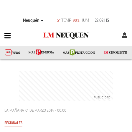
Neuquén
TEMP
HUM
22:02 HS
5°
90%
LA MAÑANA
01 DE MARZO 2014 - 00:00
REGIONALES