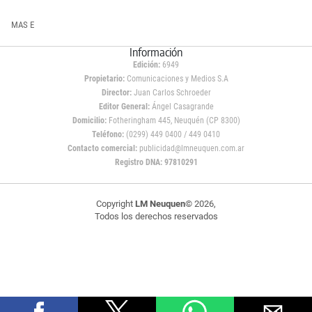
MAS E
Información
Edición:
6949
Propietario:
Comunicaciones y Medios S.A
Director:
Juan Carlos Schroeder
Editor General:
Ángel Casagrande
Domicilio:
Fotheringham 445, Neuquén (CP 8300)
Teléfono:
(0299) 449 0400 / 449 0410
Contacto comercial:
publicidad@lmneuquen.com.ar
Registro DNA: 97810291
Copyright
LM Neuquen
© 2026,
Todos los derechos reservados