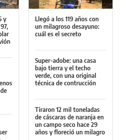
5 y
Llegó a los 119 años con
 97,
un milagroso desayuno:
olar
cuál es el secreto
vión
Super-adobe: una casa
bajo tierra y el techo
verde, con una original
menos
técnica de contrucción
 de
Tiraron 12 mil toneladas
de cáscaras de naranja en
un campo seco hace 29
ser
años y floreció un milagro
o