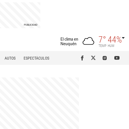
7°
44%
El clima en
Neuquén
TEMP
HUM
AUTOS
ESPECTÁCULOS