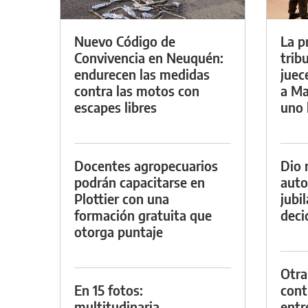
Nuevo Código de
La p
Convivencia en Neuquén:
trib
endurecen las medidas
juec
contra las motos con
a Ma
escapes libres
uno 
Docentes agropecuarios
Dio 
podrán capacitarse en
auto
Plottier con una
jubi
formación gratuita que
decid
otorga puntaje
Otra
En 15 fotos:
contr
multitudinaria
entr