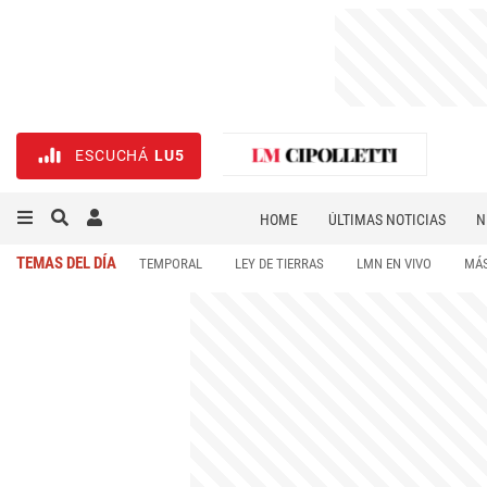
ESCUCHÁ
LU5
HOME
ÚLTIMAS NOTICIAS
N
NECROLÓGICAS
DEPORTES
TEMAS DEL DÍA
TEMPORAL
LEY DE TIERRAS
LMN EN VIVO
MÁS