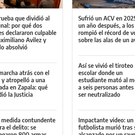
rueba que dividió al
Sufrió un ACV en 202
unal: por qué dos
un año después, a los
es declararon culpable
rompió el récord de v
ximiliano Avilez y
sobre las alas de un a
lo absolvió
Así se vivió el tiroteo
marcha atrás con el
escolar donde un
 y atropelló a una
estudiante mató al 
lada en Zapala: qué
a seis personas antes
ió la Justicia
ser neutralizado
 medida contundente
Impactante video: un
a el delito: se
futbolista murió tras 
egaron 800 armas
alcanzado por un ray