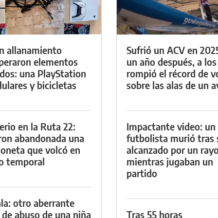
n allanamiento
Sufrió un ACV en 202
peraron elementos
un año después, a los
dos: una PlayStation
rompió el récord de v
lulares y bicicletas
sobre las alas de un a
erio en la Ruta 22:
Impactante video: un
ron abandonada una
futbolista murió tras 
oneta que volcó en
alcanzado por un ray
o temporal
mientras jugaban un
partido
la: otro aberrante
 de abuso de una niña
Tras 55 horas