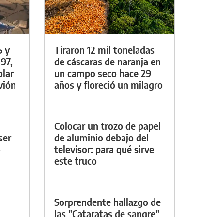
5 y
Tiraron 12 mil toneladas
 97,
de cáscaras de naranja en
olar
un campo seco hace 29
vión
años y floreció un milagro
Colocar un trozo de papel
ser
de aluminio debajo del
o
televisor: para qué sirve
este truco
Sorprendente hallazgo de
las "Cataratas de sangre"