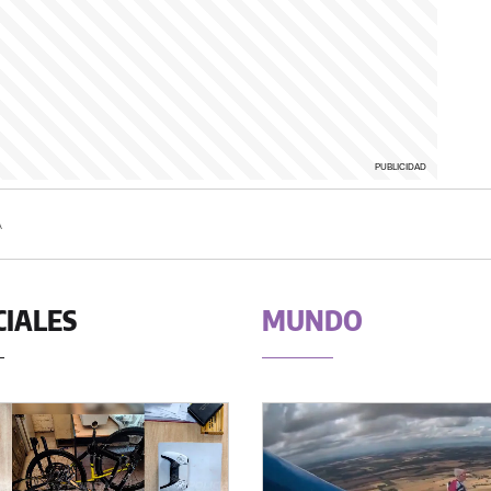
A
CIALES
MUNDO