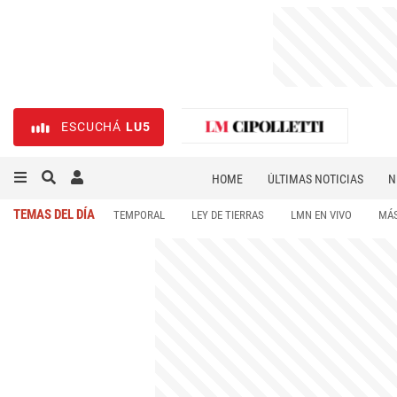
ESCUCHÁ
LU5
HOME
ÚLTIMAS NOTICIAS
N
NECROLÓGICAS
DEPORTES
TEMAS DEL DÍA
TEMPORAL
LEY DE TIERRAS
LMN EN VIVO
MÁS