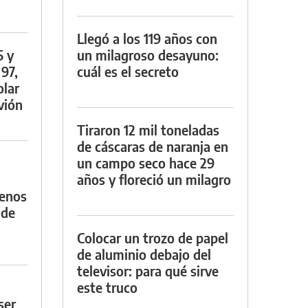
Llegó a los 119 años con
5 y
un milagroso desayuno:
 97,
cuál es el secreto
olar
vión
Tiraron 12 mil toneladas
de cáscaras de naranja en
un campo seco hace 29
años y floreció un milagro
menos
 de
Colocar un trozo de papel
de aluminio debajo del
televisor: para qué sirve
este truco
ser