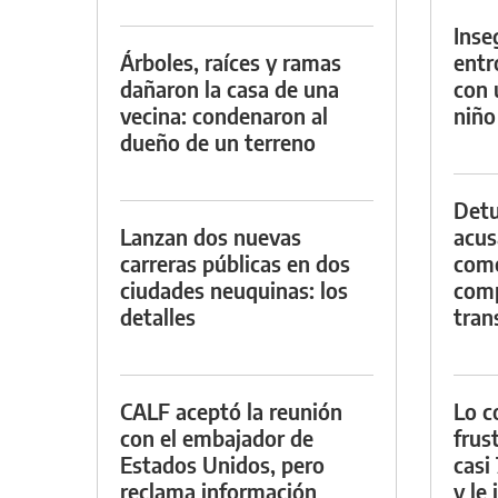
Inse
Árboles, raíces y ramas
entr
dañaron la casa de una
con 
vecina: condenaron al
niño
dueño de un terreno
Detu
Lanzan dos nuevas
acus
carreras públicas en dos
come
ciudades neuquinas: los
com
detalles
tran
CALF aceptó la reunión
Lo c
con el embajador de
frus
Estados Unidos, pero
casi
reclama información
y le