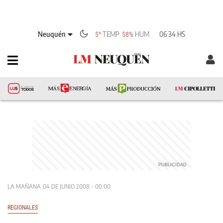
Neuquén
TEMP
HUM
06:34 HS
5°
58%
LA MAÑANA
04 DE JUNIO 2008 - 00:00
REGIONALES