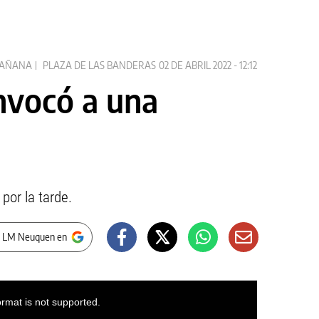
MAÑANA
PLAZA DE LAS BANDERAS
02 DE ABRIL 2022 - 12:12
onvocó a una
por la tarde.
r LM Neuquen en
ormat is not supported.