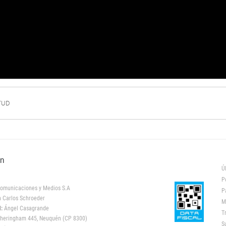
TUD
ón
Ú
P
omunicaciones y Medios S.A
P
 Carlos Schroeder
M
:
Ángel Casagrande
T
heringham 445, Neuquén (CP 8300)
S