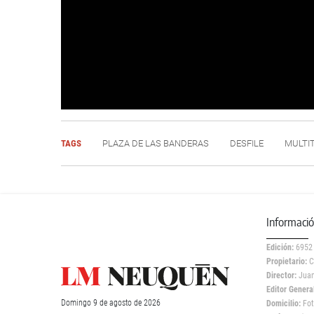
TAGS
PLAZA DE LAS BANDERAS
DESFILE
MULTI
Informaci
Edición:
6952
Propietario:
C
Director:
Juan
Editor General
Domingo
9 de
agosto
de 2026
Domicilio:
Fot