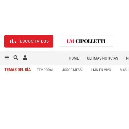
ESCUCHÁ
LU5
HOME
ÚLTIMAS NOTICIAS
N
NECROLÓGICAS
DEPORTES
TEMAS DEL DÍA
TEMPORAL
JORGE MESSI
LMN EN VIVO
MÁS 