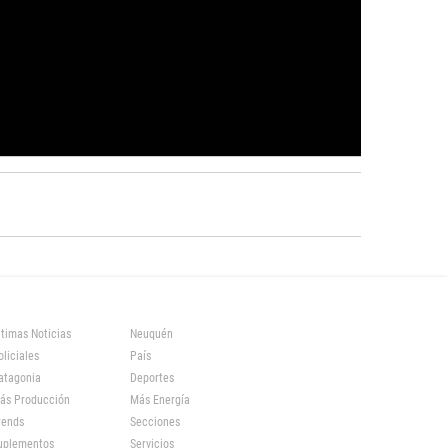
ltimas Noticias
Neuquén
oliciales
País
atagonia
Deportes
ás Producción
Más Energía
rends
Secciones
uplementos
Servicios