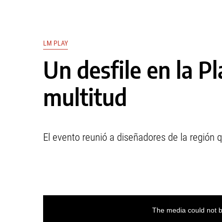
LM PLAY
Un desfile en la P
multitud
El evento reunió a diseñadores de la región q
This
is
a
The media could not be
modal
window.