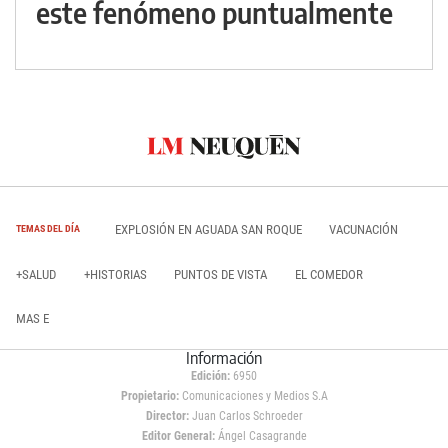
este fenómeno puntualmente
EXPLOSIÓN EN AGUADA SAN ROQUE
VACUNACIÓN
TEMAS DEL DÍA
+SALUD
+HISTORIAS
PUNTOS DE VISTA
EL COMEDOR
MAS E
Información
Edición:
6950
Propietario:
Comunicaciones y Medios S.A
Director:
Juan Carlos Schroeder
Editor General:
Ángel Casagrande