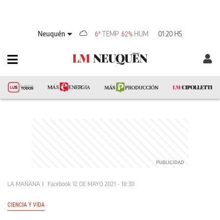
Neuquén
TEMP
HUM
01:20 HS
6°
62%
LA MAÑANA
Facebook
12 DE MAYO 2021 - 18:30
CIENCIA Y VIDA