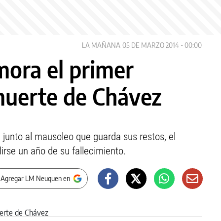
LA MAÑANA
05 DE MARZO 2014 - 00:00
ora el primer
 muerte de Chávez
a junto al mausoleo que guarda sus restos, el
irse un año de su fallecimiento.
 Agregar LM Neuquen en