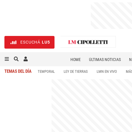
ESCUCHÁ
LU5
HOME
ÚLTIMAS NOTICIAS
N
NECROLÓGICAS
DEPORTES
TEMAS DEL DÍA
TEMPORAL
LEY DE TIERRAS
LMN EN VIVO
MÁS