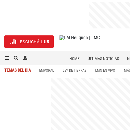
ESCUCHÁ
LU5
HOME
ÚLTIMAS NOTICIAS
N
NECROLÓGICAS
DEPORTES
TEMAS DEL DÍA
TEMPORAL
LEY DE TIERRAS
LMN EN VIVO
MÁS