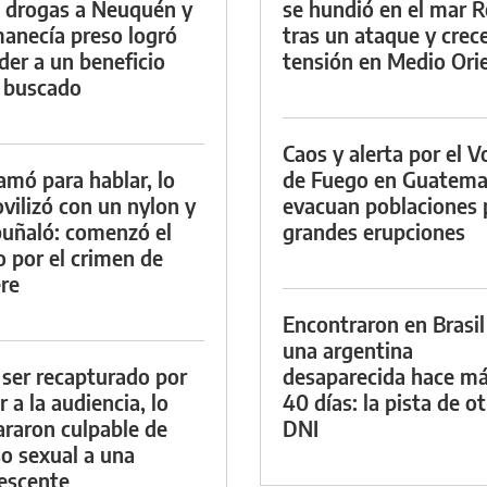
a drogas a Neuquén y
se hundió en el mar R
anecía preso logró
tras un ataque y crece
der a un beneficio
tensión en Medio Ori
 buscado
Caos y alerta por el V
lamó para hablar, lo
de Fuego en Guatema
vilizó con un nylon y
evacuan poblaciones 
puñaló: comenzó el
grandes erupciones
io por el crimen de
re
Encontraron en Brasil
una argentina
 ser recapturado por
desaparecida hace má
r a la audiencia, lo
40 días: la pista de o
araron culpable de
DNI
o sexual a una
escente