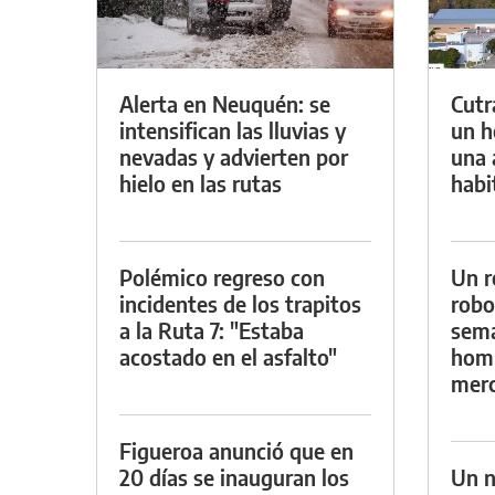
Alerta en Neuquén: se
Cutr
intensifican las lluvias y
un h
nevadas y advierten por
una 
hielo en las rutas
habi
Polémico regreso con
Un r
incidentes de los trapitos
robo
a la Ruta 7: "Estaba
sema
acostado en el asfalto"
homb
merc
Figueroa anunció que en
20 días se inauguran los
Un n