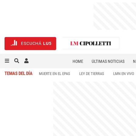
ESCUCHÁ
LU5
HOME
ÚLTIMAS NOTICIAS
N
NECROLÓGICAS
DEPORTES
TEMAS DEL DÍA
MUERTE EN EL EPAS
LEY DE TIERRAS
LMN EN VIVO