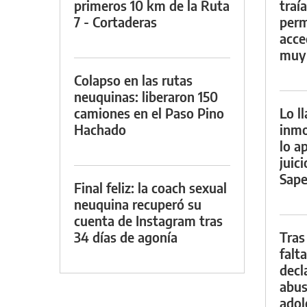
primeros 10 km de la Ruta
traí
7 - Cortaderas
perm
acce
muy
Colapso en las rutas
neuquinas: liberaron 150
camiones en el Paso Pino
Lo l
Hachado
inmo
lo a
juic
Sape
Final feliz: la coach sexual
neuquina recuperó su
cuenta de Instagram tras
34 días de agonía
Tras
falta
decl
abus
adol