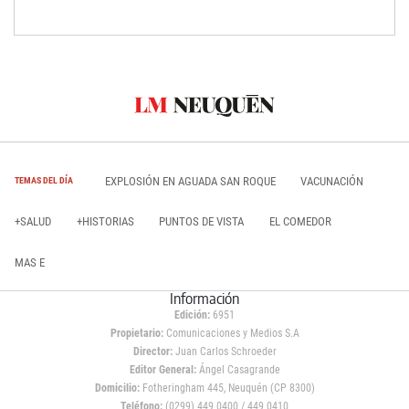
EXPLOSIÓN EN AGUADA SAN ROQUE
VACUNACIÓN
TEMAS DEL DÍA
+SALUD
+HISTORIAS
PUNTOS DE VISTA
EL COMEDOR
MAS E
Información
Edición:
6951
Propietario:
Comunicaciones y Medios S.A
Director:
Juan Carlos Schroeder
Editor General:
Ángel Casagrande
Domicilio:
Fotheringham 445, Neuquén (CP 8300)
Teléfono:
(0299) 449 0400 / 449 0410