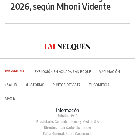
2026, según Mhoni Vidente
EXPLOSIÓN EN AGUADA SAN ROQUE
VACUNACIÓN
TEMAS DEL DÍA
+SALUD
+HISTORIAS
PUNTOS DE VISTA
EL COMEDOR
MAS E
Información
Edición:
6949
Propietario:
Comunicaciones y Medios S.A
Director:
Juan Carlos Schroeder
Editor General:
Ángel Casagrande