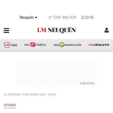
Neuquén
TEMP
HUM
22:30 HS
5°
90%
LA MAÑANA
17 DE MARZO 2014 - 00:00
EXTERIOR