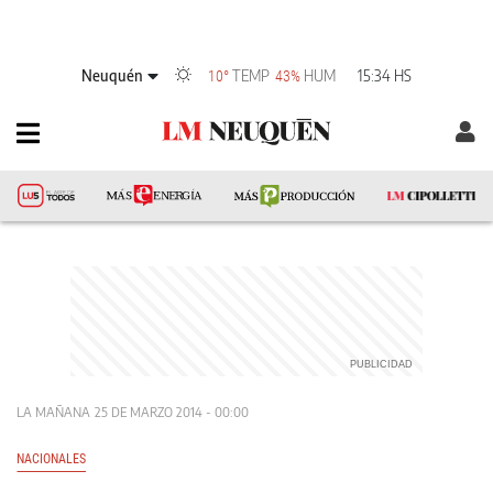
Neuquén
TEMP
HUM
15:34 HS
10°
43%
LA MAÑANA
25 DE MARZO 2014 - 00:00
NACIONALES