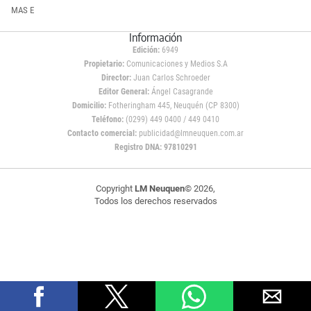
MAS E
Información
Edición:
6949
Propietario:
Comunicaciones y Medios S.A
Director:
Juan Carlos Schroeder
Editor General:
Ángel Casagrande
Domicilio:
Fotheringham 445, Neuquén (CP 8300)
Teléfono:
(0299) 449 0400 / 449 0410
Contacto comercial:
publicidad@lmneuquen.com.ar
Registro DNA: 97810291
Copyright
LM Neuquen
© 2026,
Todos los derechos reservados