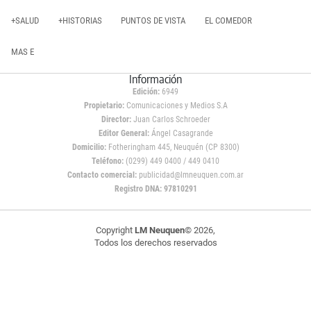
+SALUD
+HISTORIAS
PUNTOS DE VISTA
EL COMEDOR
MAS E
Información
Edición:
6949
Propietario:
Comunicaciones y Medios S.A
Director:
Juan Carlos Schroeder
Editor General:
Ángel Casagrande
Domicilio:
Fotheringham 445, Neuquén (CP 8300)
Teléfono:
(0299) 449 0400 / 449 0410
Contacto comercial:
publicidad@lmneuquen.com.ar
Registro DNA: 97810291
Copyright
LM Neuquen
© 2026,
Todos los derechos reservados