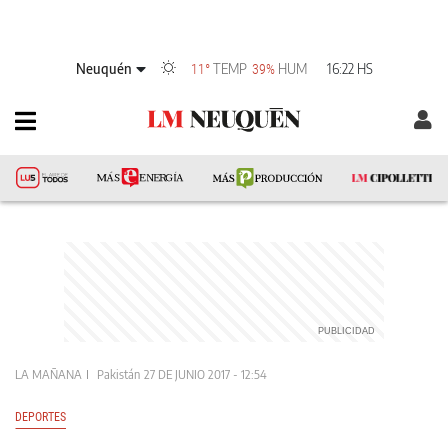
Neuquén
TEMP
HUM
16:22 HS
11°
39%
LA MAÑANA
Pakistán
27 DE JUNIO 2017 - 12:54
DEPORTES