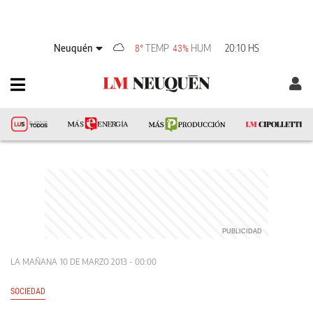
Neuquén
TEMP
HUM
20:10 HS
8°
43%
LA MAÑANA
10 DE MARZO 2013 - 00:00
SOCIEDAD