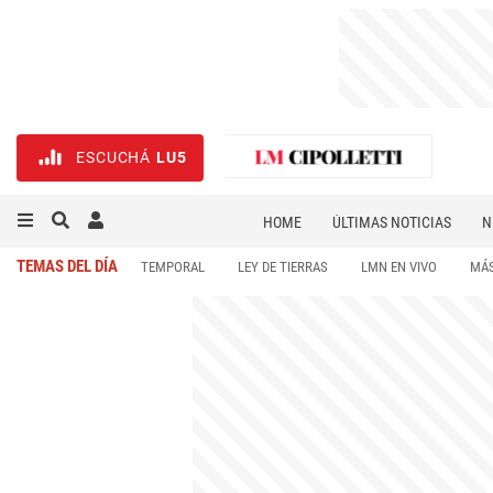
ESCUCHÁ
LU5
HOME
ÚLTIMAS NOTICIAS
N
NECROLÓGICAS
DEPORTES
TEMAS DEL DÍA
TEMPORAL
LEY DE TIERRAS
LMN EN VIVO
MÁS