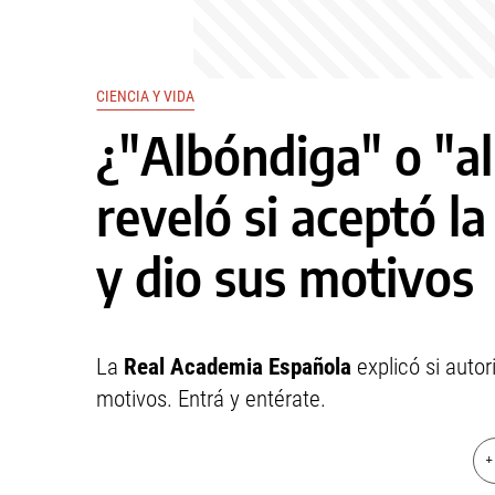
CIENCIA Y VIDA
¿"Albóndiga" o "
reveló si aceptó l
y dio sus motivos
La
Real Academia Española
explicó si autor
motivos. Entrá y entérate.
+