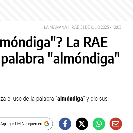
LA MAÑANA
RAE
31 DE JULIO 2025 - 10:03
almóndiga"? La RAE
a palabra "almóndiga"
iza el uso de la palabra “
almóndiga
” y dio sus
 Agregar LM Neuquen en