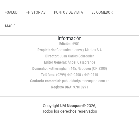
+SALUD
+HISTORIAS
PUNTOS DE VISTA
EL COMEDOR
MAS E
Información
Edición:
6951
Propietario:
Comunicaciones y Medios S.A
Director:
Juan Carlos Schroeder
Editor General:
Ángel Casagrande
Domicilio:
Fotheringham 445, Neuquén (CP 8300)
Teléfono:
(0299) 449 0400 / 449 0410
Contacto comercial:
publicidad@lmneuquen.com.ar
Registro DNA: 97810291
Copyright
LM Neuquen
© 2026,
Todos los derechos reservados