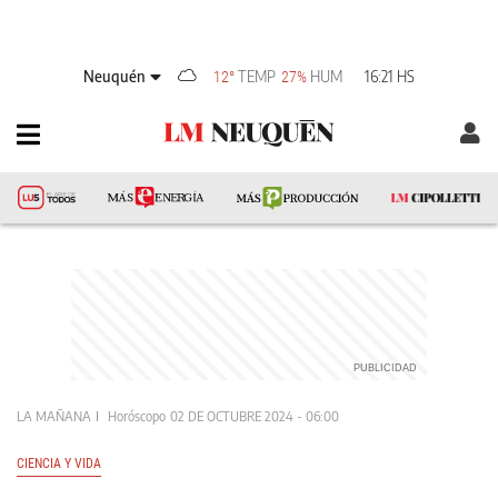
Neuquén
TEMP
HUM
16:21 HS
12°
27%
LA MAÑANA
Horóscopo
02 DE OCTUBRE 2024 - 06:00
CIENCIA Y VIDA