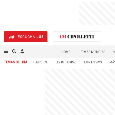
ESCUCHÁ
LU5
HOME
ÚLTIMAS NOTICIAS
N
NECROLÓGICAS
DEPORTES
TEMAS DEL DÍA
TEMPORAL
LEY DE TIERRAS
LMN EN VIVO
MÁS