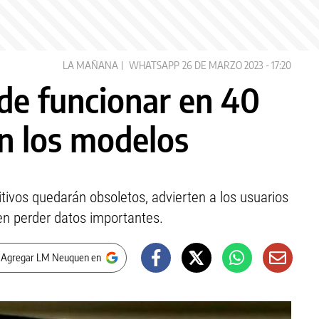
LA MAÑANA
WHATSAPP
26 DE MARZO 2023 - 17:20
de funcionar en 40
on los modelos
tivos quedarán obsoletos, advierten a los usuarios
en perder datos importantes.
 Agregar LM Neuquen en