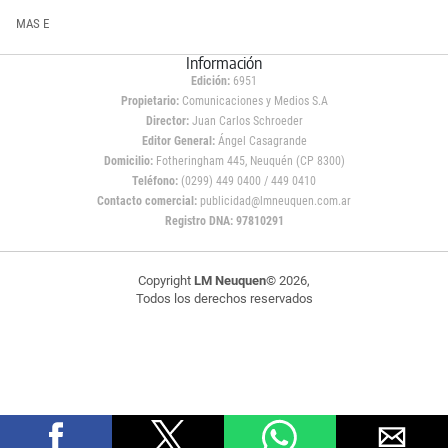
MAS E
Información
Edición:
6951
Propietario:
Comunicaciones y Medios S.A
Director:
Juan Carlos Schroeder
Editor General:
Ángel Casagrande
Domicilio:
Fotheringham 445, Neuquén (CP 8300)
Teléfono:
(0299) 449 0400 / 449 0410
Contacto comercial:
publicidad@lmneuquen.com.ar
Registro DNA: 97810291
Copyright
LM Neuquen
© 2026,
Todos los derechos reservados