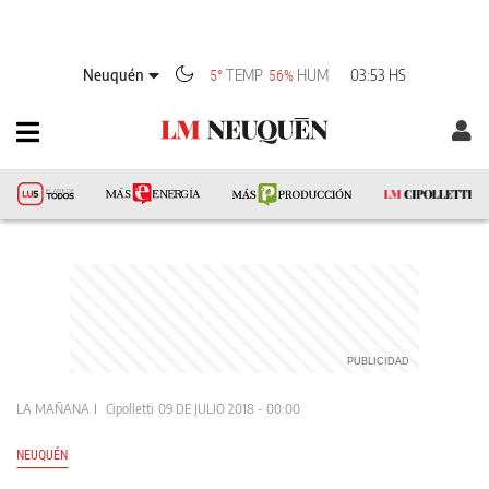
Neuquén
TEMP
HUM
03:53 HS
5°
56%
LA MAÑANA
Cipolletti
09 DE JULIO 2018 - 00:00
NEUQUÉN