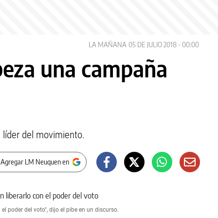
LA MAÑANA
05 DE JULIO 2018 - 00:00
abeza una campaña
l líder del movimiento.
 Agregar LM Neuquen en
l poder del voto", dijo el pibe en un discurso.