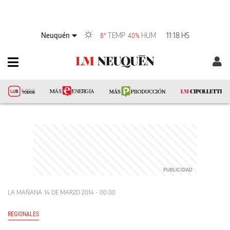
Neuquén
TEMP
HUM
11:18 HS
8°
40%
LA MAÑANA
14 DE MARZO 2014 - 00:00
REGIONALES