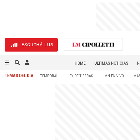
ESCUCHÁ
LU5
HOME
ÚLTIMAS NOTICIAS
N
NECROLÓGICAS
DEPORTES
TEMAS DEL DÍA
TEMPORAL
LEY DE TIERRAS
LMN EN VIVO
MÁS