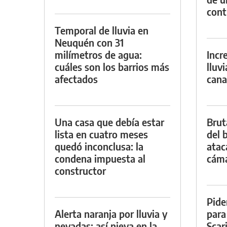
con
Temporal de lluvia en
Neuquén con 31
milímetros de agua:
Incr
cuáles son los barrios más
lluv
afectados
cana
Una casa que debía estar
Brut
lista en cuatro meses
del b
quedó inconclusa: la
atac
condena impuesta al
cáma
constructor
Pide
Alerta naranja por lluvia y
para
nevadas: así nieva en la
Scar