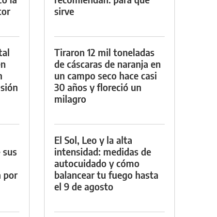
tor
sirve
tal
Tiraron 12 mil toneladas
en
de cáscaras de naranja en
n
un campo seco hace casi
sión
30 años y floreció un
milagro
El Sol, Leo y la alta
 sus
intensidad: medidas de
autocuidado y cómo
a por
balancear tu fuego hasta
el 9 de agosto