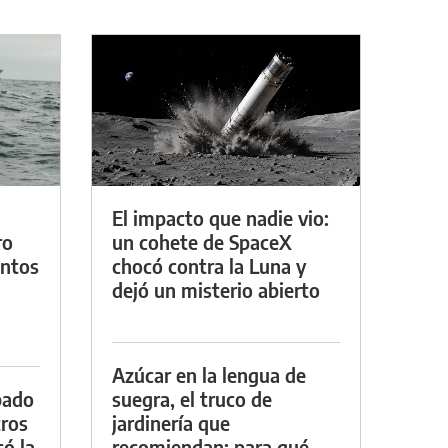
El impacto que nadie vio:
ro
un cohete de SpaceX
entos
chocó contra la Luna y
dejó un misterio abierto
Azúcar en la lengua de
bado
suegra, el truco de
tros
jardinería que
ó la
recomiendan: para qué