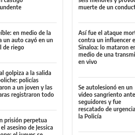
tundente
muerte de un conduc
eíble: en medio de la
Así fue el ataque mor
ia un auto cayó en un
contra un influencer 
l de riego
Sinaloa: lo mataron e
medio de una transmi
en vivo
al golpiza a la salida
oliche: policías
aron a un joven y las
Se autolesionó en un
ras registraron todo
video sangriento ante
seguidores y fue
rescatado de urgenci
la Policía
n prisión perpetua
 el asesino de Jessica
ione: el jueves se