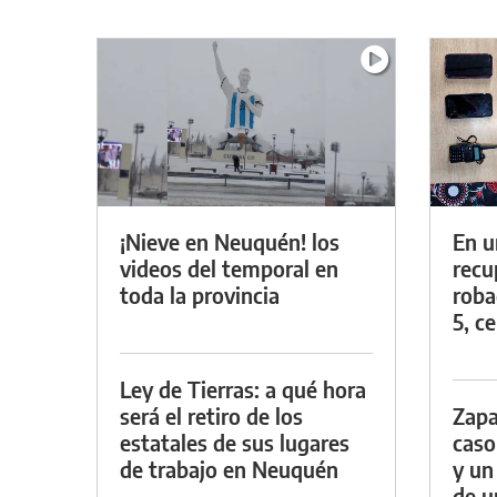
¡Nieve en Neuquén! los
En u
videos del temporal en
recu
toda la provincia
roba
5, ce
Ley de Tierras: a qué hora
será el retiro de los
Zapa
estatales de sus lugares
caso
de trabajo en Neuquén
y un
de u