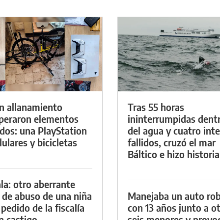
n allanamiento
Tras 55 horas
peraron elementos
ininterrumpidas dent
dos: una PlayStation
del agua y cuatro int
lulares y bicicletas
fallidos, cruzó el mar
Báltico e hizo historia
la: otro aberrante
 de abuso de una niña
Manejaba un auto ro
 pedido de la fiscalía
con 13 años junto a o
n castigo
seis menores y provoc