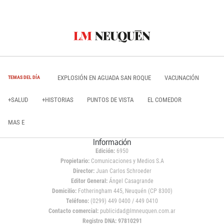
EXPLOSIÓN EN AGUADA SAN ROQUE
VACUNACIÓN
TEMAS DEL DÍA
+SALUD
+HISTORIAS
PUNTOS DE VISTA
EL COMEDOR
MAS E
Información
Edición:
6950
Propietario:
Comunicaciones y Medios S.A
Director:
Juan Carlos Schroeder
Editor General:
Ángel Casagrande
Domicilio:
Fotheringham 445, Neuquén (CP 8300)
Teléfono:
(0299) 449 0400 / 449 0410
Contacto comercial:
publicidad@lmneuquen.com.ar
Registro DNA: 97810291