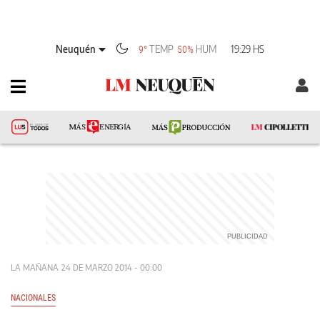
Neuquén
TEMP
HUM
19:29 HS
9°
50%
LA MAÑANA
24 DE MARZO 2014 - 00:00
NACIONALES