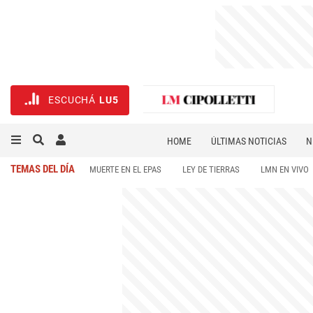
ESCUCHÁ
LU5
HOME
ÚLTIMAS NOTICIAS
N
NECROLÓGICAS
DEPORTES
TEMAS DEL DÍA
MUERTE EN EL EPAS
LEY DE TIERRAS
LMN EN VIVO