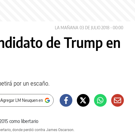
LA MAÑANA
03 DE JULIO 2018 - 00:00
ndidato de Trump en
petirá por un escaño.
 Agregar LM Neuquen en
ertario, donde perdió contra James Oscarson.