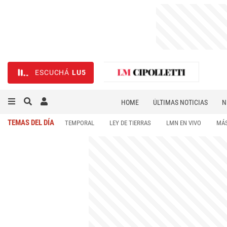
ESCUCHÁ
LU5
HOME
ÚLTIMAS NOTICIAS
N
NECROLÓGICAS
DEPORTES
TEMAS DEL DÍA
TEMPORAL
LEY DE TIERRAS
LMN EN VIVO
MÁS