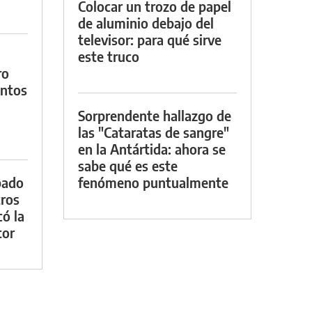
Colocar un trozo de papel
de aluminio debajo del
televisor: para qué sirve
este truco
ro
entos
Sorprendente hallazgo de
las "Cataratas de sangre"
en la Antártida: ahora se
sabe qué es este
bado
fenómeno puntualmente
tros
ó la
tor