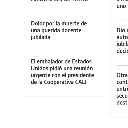
uno 
Dolor por la muerte de
una querida docente
Dio 
jubilada
auto
jubi
decid
El embajador de Estados
Unidos pidió una reunión
urgente con el presidente
Otra
de la Cooperativa CALF
contr
entr
secu
dest