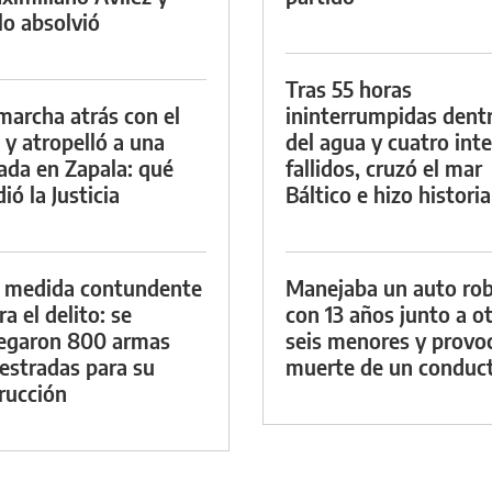
lo absolvió
Tras 55 horas
marcha atrás con el
ininterrumpidas dent
 y atropelló a una
del agua y cuatro int
lada en Zapala: qué
fallidos, cruzó el mar
ió la Justicia
Báltico e hizo historia
 medida contundente
Manejaba un auto ro
a el delito: se
con 13 años junto a o
egaron 800 armas
seis menores y provoc
estradas para su
muerte de un conduc
rucción