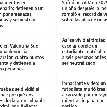
namientos en
Sufrió un ACV en 202
enario: detienen a un
un año después, a los
n por amenazas
rompió el récord de v
das y secuestran
sobre las alas de un a
as
Así se vivió el tiroteo
e en Valentina Sur:
escolar donde un
 una denuncia,
estudiante mató al 
aratan cuatro puntos
a seis personas antes
enta y detienen a
ser neutralizado
ro personas
Impactante video: un
rueba que dividió al
futbolista murió tras 
unal: por qué dos
alcanzado por un ray
es declararon culpable
mientras jugaban un
ximiliano Avilez y
partido