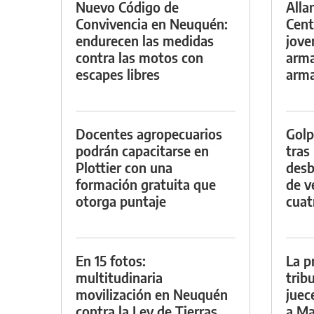
Nuevo Código de
Alla
Convivencia en Neuquén:
Cent
endurecen las medidas
jove
contra las motos con
arma
escapes libres
arm
Docentes agropecuarios
Golp
podrán capacitarse en
tras
Plottier con una
desb
formación gratuita que
de v
otorga puntaje
cuat
En 15 fotos:
La p
multitudinaria
trib
movilización en Neuquén
juec
contra la Ley de Tierras
a Ma