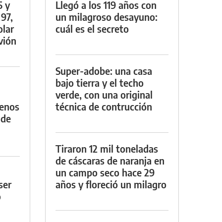
5 y
Llegó a los 119 años con
 97,
un milagroso desayuno:
olar
cuál es el secreto
vión
Super-adobe: una casa
bajo tierra y el techo
verde, con una original
menos
técnica de contrucción
 de
Tiraron 12 mil toneladas
de cáscaras de naranja en
un campo seco hace 29
ser
años y floreció un milagro
o